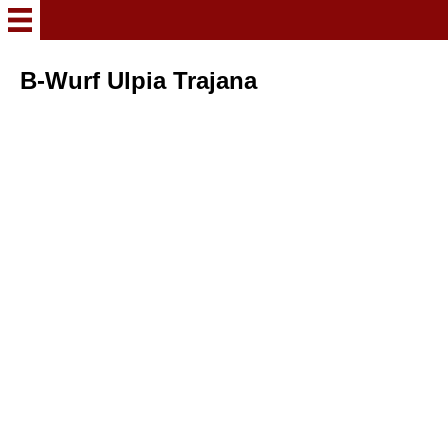
Herzlich Willkommmen
B-Wurf Ulpia Trajana
News aus der Bernerzucht
Wurfplanung 2025
Wurfplanung 2023
A-Wurf Ulpia Trajana
Kontakt
Unsere Hunde