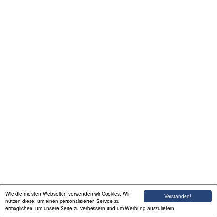
In bleibender Erinnerung
Über mich
Hundetrainer Xanten
Sonsbeck Geldern
Impressum
Gedanken zur Hundehaltung
Wie die meisten Webseiten verwenden wir Cookies. Wir
Verstanden!
nutzen diese, um einen personalisierten Service zu
ermöglichen, um unsere Seite zu verbessern und um Werbung auszuliefern.